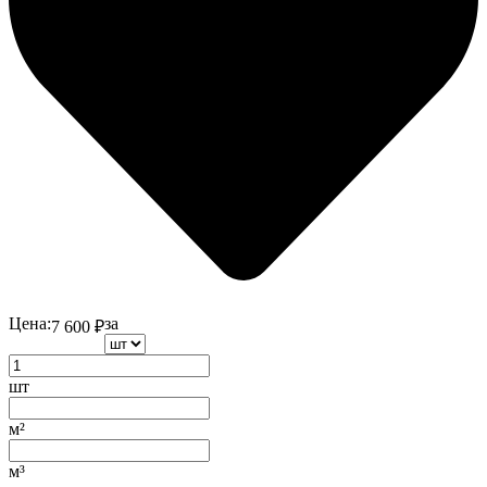
Цена:
за
7 600
₽
шт
м²
м³