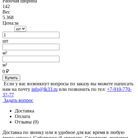
Рабочая ширина
142
Вес
5.368
Цена:
за
шт
м²
м³
0
₽
Купить
Если у вас возникнут вопросы по заказу вы можете написать
нам на почту
info@lk33.ru
или позвонить по тел:
+7-910-770-
37-77
Задать вопрос
Доставка
Оплата
Отзывы (0)
Доставка по звонку или в удобное для вас время в любую
точку страны. Собственный автопарк. Стоимость доставки