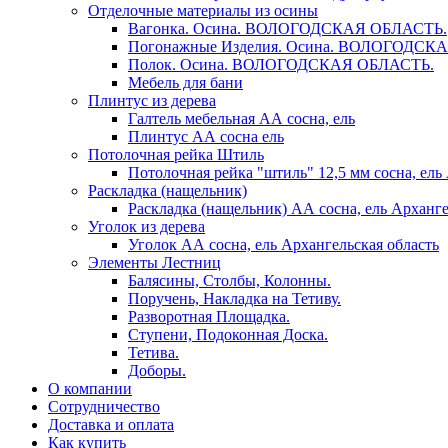
Отделочные материалы из осины
Вагонка. Осина. ВОЛОГОДСКАЯ ОБЛАСТЬ.
Погонажные Изделия. Осина. ВОЛОГОДСК
Полок. Осина. ВОЛОГОДСКАЯ ОБЛАСТЬ.
Мебель для бани
Плинтус из дерева
Галтель мебельная АА сосна, ель
Плинтус АА сосна ель
Потолочная рейка Штиль
Потолочная рейка "штиль" 12,5 мм сосна, ель
Раскладка (нащельник)
Раскладка (нащельник) АА сосна, ель Арханге
Уголок из дерева
Уголок АА сосна, ель Архангельская область
Элементы Лестниц
Балясины, Столбы, Колонны.
Поручень, Накладка на Тетиву.
Разворотная Площадка.
Ступени, Подоконная Доска.
Тетива.
Доборы.
О компании
Сотрудничество
Доставка и оплата
Как купить