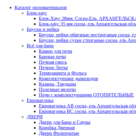
Каталог пиломатериалов
Блок-хаус
Блок-Хаус 28мм. Сосна,Ель. АРХАНГЕЛЬС
Блок-хаус 35 мм сосна, ель Архангельская обл
Бруски и рейки
Бруски, рейки обрезные нестроганые сосна, е
Бруски, рейки сухие строганые сосна, ель Арх
Всё для бани
Камни для печи
Банные печи
Печная смесь
Печное Литье
Термозащита и Фольга
Комплектующие дымоходов
Казаны, Тандыры
Полезные мелочи
Печи с комплектующими ОТОПИТЕЛЬНЫЕ
Евровагонка
Евровагонка АВ сосна, ель Архангельская обл
Евровагонка ВС сосна, ель Архангельская обл
ДВЕРИ
Двери для Бани и Сауны
Коробка Дверная
Двери Филенчатые