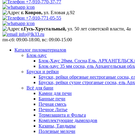
+7-910-770-37-77
г. Ковров,
ул. Еловая д.92
+7-910-771-05-55
г.Гусь-Хрустальный,
ул. 50 лет советской власти, 4а
info@lk33.ru
пн-сб: 09:00-18:00, вс: 09:00-15:00
Каталог пиломатериалов
Блок-хаус
Блок-Хаус 28мм. Сосна,Ель. АРХАНГЕЛЬС
Блок-хаус 35 мм сосна, ель Архангельская обл
Бруски и рейки
Бруски, рейки обрезные нестроганые сосна, е
Бруски, рейки сухие строганые сосна, ель Арх
Всё для бани
Камни для печи
Банные печи
Печная смесь
Печное Литье
Термозащита и Фольга
Комплектующие дымоходов
Казаны, Тандыры
Полезные мелочи