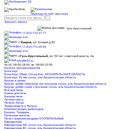
Переход на сайт партнера
Заказать звонок
Гусь-Хрустальный
+7-910-770-37-77
г. Ковров,
ул. Еловая д.92
+7-910-771-05-55
г.Гусь-Хрустальный,
ул. 50 лет советской власти, 4а
info@lk33.ru
пн-сб: 09:00-18:00, вс: 09:00-15:00
Каталог пиломатериалов
Блок-хаус
Блок-Хаус 28мм. Сосна,Ель. АРХАНГЕЛЬСКАЯ ОБЛАСТЬ
Блок-хаус 35 мм сосна, ель Архангельская область
Бруски и рейки
Бруски, рейки обрезные нестроганые сосна, ель Архангельская область
Бруски, рейки сухие строганые сосна, ель Архангельская область
Всё для бани
Камни для печи
Банные печи
Печная смесь
Печное Литье
Термозащита и Фольга
Комплектующие дымоходов
Казаны, Тандыры
Полезные мелочи
Печи с комплектующими ОТОПИТЕЛЬНЫЕ
Евровагонка
Евровагонка АВ сосна, ель Архангельская область
Евровагонка ВС сосна, ель Архангельская область