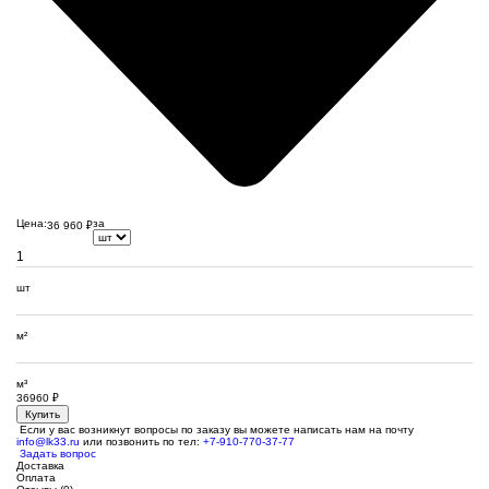
Цена:
за
36 960
₽
шт
м²
м³
36960
₽
Купить
Если у вас возникнут вопросы по заказу вы можете написать нам на почту
info@lk33.ru
или позвонить по тел:
+7-910-770-37-77
Задать вопрос
Доставка
Оплата