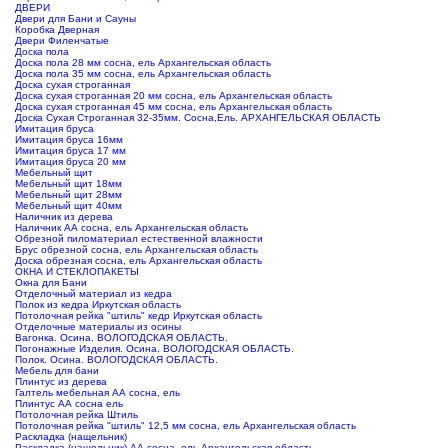
ДВЕРИ
Двери для Бани и Сауны
Коробка Дверная
Двери Филенчатые
Доска пола
Доска пола 28 мм сосна, ель Архангельская область
Доска пола 35 мм сосна, ель Архангельская область
Доска сухая строганная
Доска сухая строганная 20 мм сосна, ель Архангельская область
Доска сухая строганная 45 мм сосна, ель Архангельская область
Доска Сухая Строганная 32-35мм. Сосна,Ель. АРХАНГЕЛЬСКАЯ ОБЛАСТЬ
Имитация бруса
Имитация бруса 16мм
Имитация бруса 17 мм
Имитация бруса 20 мм
Мебельный щит
Мебельный щит 18мм
Мебельный щит 28мм
Мебельный щит 40мм
Наличник из дерева
Наличник АА сосна, ель Архангельская область
Обрезной пиломатериал естественной влажности
Брус обрезной сосна, ель Архангельская область
Доска обрезная сосна, ель Архангельская область
ОКНА И СТЕКЛОПАКЕТЫ
Окна для Бани
Отделочный материал из кедра
Полок из кедра Иркутская область
Потолочная рейка "штиль" кедр Иркутская область
Отделочные материалы из осины
Вагонка. Осина. ВОЛОГОДСКАЯ ОБЛАСТЬ.
Погонажные Изделия. Осина. ВОЛОГОДСКАЯ ОБЛАСТЬ.
Полок. Осина. ВОЛОГОДСКАЯ ОБЛАСТЬ.
Мебель для бани
Плинтус из дерева
Галтель мебельная АА сосна, ель
Плинтус АА сосна ель
Потолочная рейка Штиль
Потолочная рейка "штиль" 12,5 мм сосна, ель Архангельская область
Раскладка (нащельник)
Раскладка (нащельник) АА сосна, ель Архангельская область