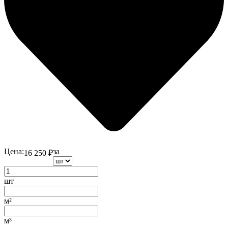
Цена:
за
16 250
₽
шт
м²
м³