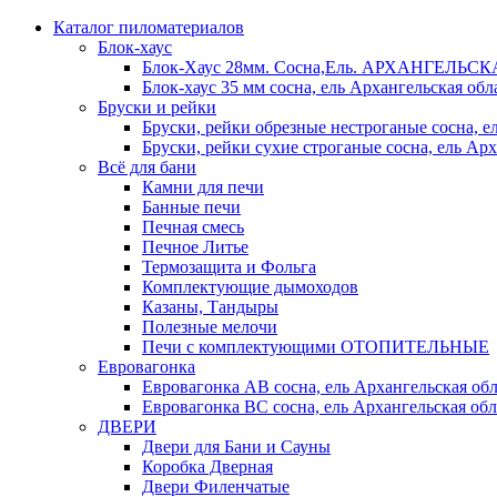
Каталог пиломатериалов
Блок-хаус
Блок-Хаус 28мм. Сосна,Ель. АРХАНГЕЛЬС
Блок-хаус 35 мм сосна, ель Архангельская обл
Бруски и рейки
Бруски, рейки обрезные нестроганые сосна, е
Бруски, рейки сухие строганые сосна, ель Арх
Всё для бани
Камни для печи
Банные печи
Печная смесь
Печное Литье
Термозащита и Фольга
Комплектующие дымоходов
Казаны, Тандыры
Полезные мелочи
Печи с комплектующими ОТОПИТЕЛЬНЫЕ
Евровагонка
Евровагонка АВ сосна, ель Архангельская обл
Евровагонка ВС сосна, ель Архангельская обл
ДВЕРИ
Двери для Бани и Сауны
Коробка Дверная
Двери Филенчатые