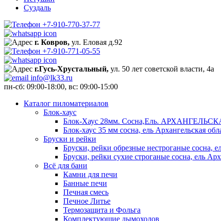
Суздаль
+7-910-770-37-77
г. Ковров,
ул. Еловая д.92
+7-910-771-05-55
г.Гусь-Хрустальный,
ул. 50 лет советской власти, 4а
info@lk33.ru
пн-сб: 09:00-18:00, вс: 09:00-15:00
Каталог пиломатериалов
Блок-хаус
Блок-Хаус 28мм. Сосна,Ель. АРХАНГЕЛЬС
Блок-хаус 35 мм сосна, ель Архангельская обл
Бруски и рейки
Бруски, рейки обрезные нестроганые сосна, е
Бруски, рейки сухие строганые сосна, ель Арх
Всё для бани
Камни для печи
Банные печи
Печная смесь
Печное Литье
Термозащита и Фольга
Комплектующие дымоходов