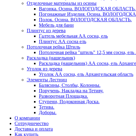
Отделочные материалы из осины
Вагонка. Осина. ВОЛОГОДСКАЯ ОБЛАСТЬ.
Погонажные Изделия. Осина. ВОЛОГОДСК
Полок. Осина. ВОЛОГОДСКАЯ ОБЛАСТЬ.
Мебель для бани
Плинтус из дерева
Галтель мебельная АА сосна, ель
Плинтус АА сосна ель
Потолочная рейка Штиль
Потолочная рейка "штиль" 12,5 мм сосна, ель
Раскладка (нащельник)
Раскладка (нащельник) АА сосна, ель Арханге
Уголок из дерева
Уголок АА сосна, ель Архангельская область
Элементы Лестниц
Балясины, Столбы, Колонны.
Поручень, Накладка на Тетиву.
Разворотная Площадка.
Ступени, Подоконная Доска.
Тетива.
Доборы.
О компании
Сотрудничество
Доставка и оплата
Как купить