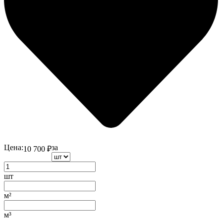
Цена:
за
10 700
₽
шт
м²
м³