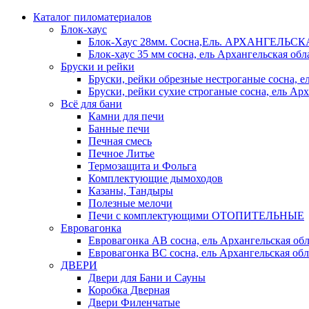
Каталог пиломатериалов
Блок-хаус
Блок-Хаус 28мм. Сосна,Ель. АРХАНГЕЛЬС
Блок-хаус 35 мм сосна, ель Архангельская обл
Бруски и рейки
Бруски, рейки обрезные нестроганые сосна, е
Бруски, рейки сухие строганые сосна, ель Арх
Всё для бани
Камни для печи
Банные печи
Печная смесь
Печное Литье
Термозащита и Фольга
Комплектующие дымоходов
Казаны, Тандыры
Полезные мелочи
Печи с комплектующими ОТОПИТЕЛЬНЫЕ
Евровагонка
Евровагонка АВ сосна, ель Архангельская обл
Евровагонка ВС сосна, ель Архангельская обл
ДВЕРИ
Двери для Бани и Сауны
Коробка Дверная
Двери Филенчатые