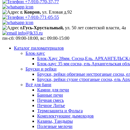
+7-910-770-37-77
г. Ковров,
ул. Еловая д.92
+7-910-771-05-55
г.Гусь-Хрустальный,
ул. 50 лет советской власти, 4а
info@lk33.ru
пн-сб: 09:00-18:00, вс: 09:00-15:00
Каталог пиломатериалов
Блок-хаус
Блок-Хаус 28мм. Сосна,Ель. АРХАНГЕЛЬС
Блок-хаус 35 мм сосна, ель Архангельская обл
Бруски и рейки
Бруски, рейки обрезные нестроганые сосна, е
Бруски, рейки сухие строганые сосна, ель Арх
Всё для бани
Камни для печи
Банные печи
Печная смесь
Печное Литье
Термозащита и Фольга
Комплектующие дымоходов
Казаны, Тандыры
Полезные мелочи