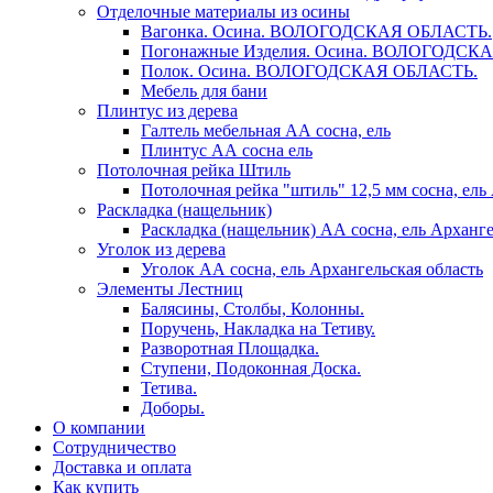
Отделочные материалы из осины
Вагонка. Осина. ВОЛОГОДСКАЯ ОБЛАСТЬ.
Погонажные Изделия. Осина. ВОЛОГОДСК
Полок. Осина. ВОЛОГОДСКАЯ ОБЛАСТЬ.
Мебель для бани
Плинтус из дерева
Галтель мебельная АА сосна, ель
Плинтус АА сосна ель
Потолочная рейка Штиль
Потолочная рейка "штиль" 12,5 мм сосна, ель
Раскладка (нащельник)
Раскладка (нащельник) АА сосна, ель Арханге
Уголок из дерева
Уголок АА сосна, ель Архангельская область
Элементы Лестниц
Балясины, Столбы, Колонны.
Поручень, Накладка на Тетиву.
Разворотная Площадка.
Ступени, Подоконная Доска.
Тетива.
Доборы.
О компании
Сотрудничество
Доставка и оплата
Как купить