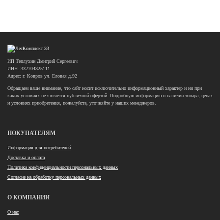
ИП Теплухин Дмитрий Сергеевич
ИНН: 332704825111
Адрес: г. Ковров ул. Еловая д.92
Обращаем ваше внимание, что сайт носит исключительно информационный характер и ни при
каких условиях не является публичной офертой. Подробную информацию о наличии товара, ценах
и условиях приобретения, пожалуйста, уточняйте у наших менеджеров.
ПОКУПАТЕЛЯМ
Информация для потребителей
Доставка и оплата
Политика конфиденциальности персональных данных
Согласие на обработку персональных данных
О КОМПАНИИ
О нас