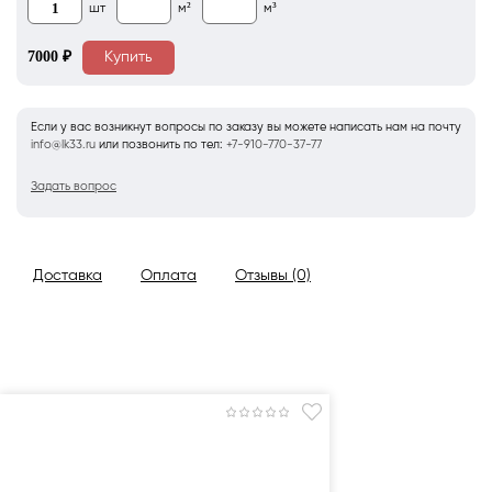
шт
м²
м³
7000
₽
Купить
Если у вас возникнут вопросы по заказу вы можете написать нам на почту
info@lk33.ru
или позвонить по тел:
+7-910-770-37-77
Задать вопрос
Доставка
Оплата
Отзывы (0)