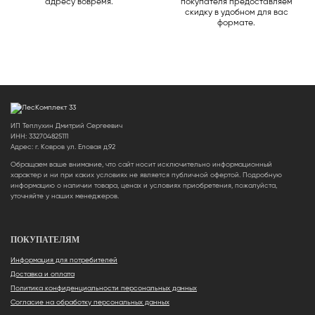
адресу вовремя.
покупателя предоставляем
скидку в удобном для вас
формате.
ИП Теплухин Дмитрий Сергеевич
ИНН: 332704825111
Адрес: г. Ковров ул. Еловая д.92
Обращаем ваше внимание, что сайт носит исключительно информационный
характер и ни при каких условиях не является публичной офертой. Подробную
информацию о наличии товара, ценах и условиях приобретения, пожалуйста,
уточняйте у наших менеджеров.
ПОКУПАТЕЛЯМ
Информация для потребителей
Доставка и оплата
Политика конфиденциальности персональных данных
Согласие на обработку персональных данных