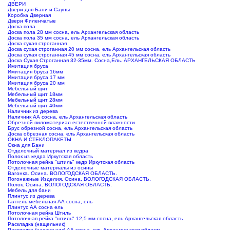
ДВЕРИ
Двери для Бани и Сауны
Коробка Дверная
Двери Филенчатые
Доска пола
Доска пола 28 мм сосна, ель Архангельская область
Доска пола 35 мм сосна, ель Архангельская область
Доска сухая строганная
Доска сухая строганная 20 мм сосна, ель Архангельская область
Доска сухая строганная 45 мм сосна, ель Архангельская область
Доска Сухая Строганная 32-35мм. Сосна,Ель. АРХАНГЕЛЬСКАЯ ОБЛАСТЬ
Имитация бруса
Имитация бруса 16мм
Имитация бруса 17 мм
Имитация бруса 20 мм
Мебельный щит
Мебельный щит 18мм
Мебельный щит 28мм
Мебельный щит 40мм
Наличник из дерева
Наличник АА сосна, ель Архангельская область
Обрезной пиломатериал естественной влажности
Брус обрезной сосна, ель Архангельская область
Доска обрезная сосна, ель Архангельская область
ОКНА И СТЕКЛОПАКЕТЫ
Окна для Бани
Отделочный материал из кедра
Полок из кедра Иркутская область
Потолочная рейка "штиль" кедр Иркутская область
Отделочные материалы из осины
Вагонка. Осина. ВОЛОГОДСКАЯ ОБЛАСТЬ.
Погонажные Изделия. Осина. ВОЛОГОДСКАЯ ОБЛАСТЬ.
Полок. Осина. ВОЛОГОДСКАЯ ОБЛАСТЬ.
Мебель для бани
Плинтус из дерева
Галтель мебельная АА сосна, ель
Плинтус АА сосна ель
Потолочная рейка Штиль
Потолочная рейка "штиль" 12,5 мм сосна, ель Архангельская область
Раскладка (нащельник)
Раскладка (нащельник) АА сосна, ель Архангельская область