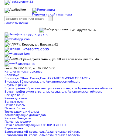
Переход на сайт партнера
Заказать звонок
Гусь-Хрустальный
+7-910-770-37-77
г. Ковров,
ул. Еловая д.92
+7-910-771-05-55
г.Гусь-Хрустальный,
ул. 50 лет советской власти, 4а
info@lk33.ru
пн-сб: 09:00-18:00, вс: 09:00-15:00
Каталог пиломатериалов
Блок-хаус
Блок-Хаус 28мм. Сосна,Ель. АРХАНГЕЛЬСКАЯ ОБЛАСТЬ
Блок-хаус 35 мм сосна, ель Архангельская область
Бруски и рейки
Бруски, рейки обрезные нестроганые сосна, ель Архангельская область
Бруски, рейки сухие строганые сосна, ель Архангельская область
Всё для бани
Камни для печи
Банные печи
Печная смесь
Печное Литье
Термозащита и Фольга
Комплектующие дымоходов
Казаны, Тандыры
Полезные мелочи
Печи с комплектующими ОТОПИТЕЛЬНЫЕ
Евровагонка
Евровагонка АВ сосна, ель Архангельская область
Евровагонка ВС сосна, ель Архангельская область