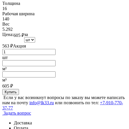
Толщина
16
Рабочая ширина
140
Вес
5.292
Цена:
за
605
₽
563
₽
Акция
шт
м²
м³
605
₽
Купить
Если у вас возникнут вопросы по заказу вы можете написать
нам на почту
info@lk33.ru
или позвонить по тел:
+7-910-770-
37-77
Задать вопрос
Доставка
Оплата