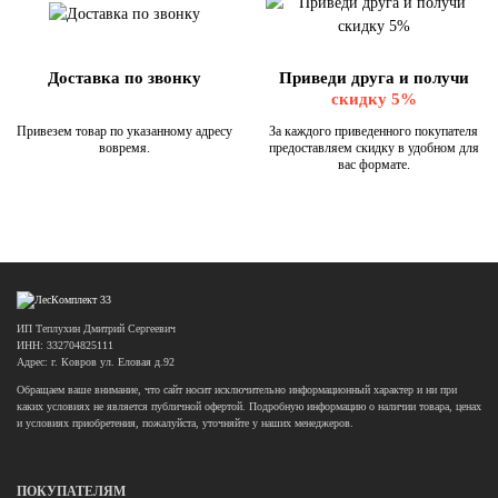
Доставка по звонку
Приведи друга и получи
скидку 5%
Привезем товар по указанному адресу
За каждого приведенного покупателя
вовремя.
предоставляем скидку в удобном для
вас формате.
ИП Теплухин Дмитрий Сергеевич
ИНН: 332704825111
Адрес: г. Ковров ул. Еловая д.92
Обращаем ваше внимание, что сайт носит исключительно информационный характер и ни при
каких условиях не является публичной офертой. Подробную информацию о наличии товара, ценах
и условиях приобретения, пожалуйста, уточняйте у наших менеджеров.
ПОКУПАТЕЛЯМ