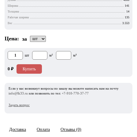
Ширина
141
Толщина
14
Рабочая ширина
135
Вес
3.553
Цена:
за
шт
м²
м³
0
₽
Купить
Если у вас возникнут вопросы по заказу вы можете написать нам на почту
info@lk33.ru
или позвонить по тел:
+7-910-770-37-77
Задать вопрос
Доставка
Оплата
Отзывы (0)