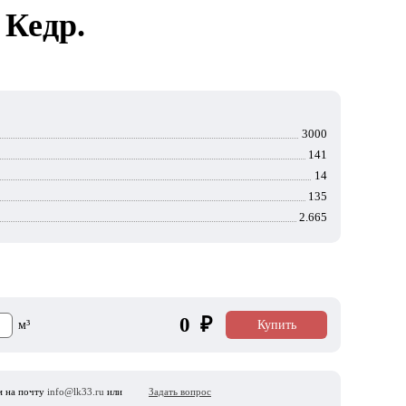
 Кедр.
3000
141
14
135
2.665
0
₽
м³
Купить
ам на почту
info@lk33.ru
или
Задать вопрос