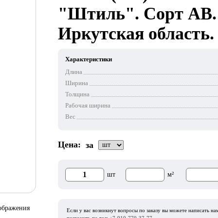
"Штиль". Сорт АВ.
Иркутская область.
Характеристики
Длина
Ширина
Толщина
Рабочая ширина
Вес
Цена:
за
шт
м²
зображения
Если у вас возникнут вопросы по заказу вы можете написать н