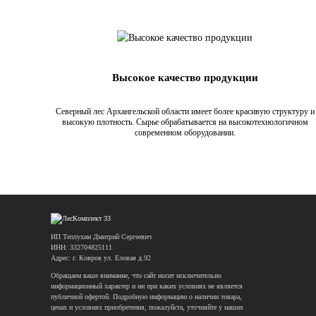
Высокое качество продукции
Северный лес Архангельской области имеет более красивую структуру и
высокую плотность. Сырье обрабатывается на высокотехнологичном
современном оборудовании.
ИП Теплухин Дмитрий Сергеевич
ИНН: 332704825111
Адрес: г. Ковров ул. Еловая д.92
Обращаем ваше внимание, что сайт носит исключительно
информационный характер и ни при каких условиях не является
публичной офертой. Подробную информацию о наличии товара,
ценах и условиях приобретения, пожалуйста, уточняйте у наших