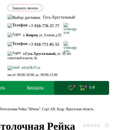
Заказать звонок
Гусь-Хрустальный
+7-910-770-37-77
г. Ковров,
ул. Еловая д.92
+7-910-771-05-55
г.Гусь-Хрустальный,
ул. 50 лет
советской власти, 4а
info@lk33.ru
пн-сб: 09:00-18:00, вс: 09:00-15:00
0
0
ить
Контакты
0
₽
Потолочная Рейка "Штиль". Сорт АВ. Кедр. Иркутская область.
отолочная Рейка