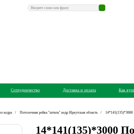
Сотрудничество
Доставка и оплата
Как куп
из кедра
Потолочная рейка "штиль" кедр Иркутская область
14*141(135)*3000 
14*141(135)*3000 П